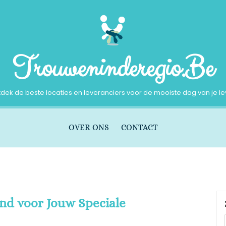
Trouweninderegio.be
dek de beste locaties en leveranciers voor de mooiste dag van je l
OVER ONS
CONTACT
nd voor Jouw Speciale