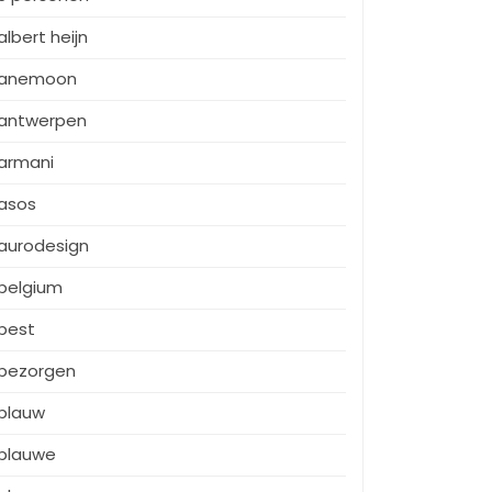
albert heijn
anemoon
antwerpen
armani
asos
aurodesign
belgium
best
bezorgen
blauw
blauwe