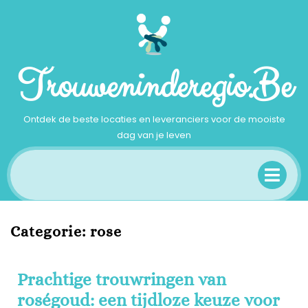
Ga
naar
inhoud
Trouweninderegio.be
Ontdek de beste locaties en leveranciers voor de mooiste
dag van je leven
Op
Me
Categorie:
rose
Prachtige trouwringen van
roségoud: een tijdloze keuze voor