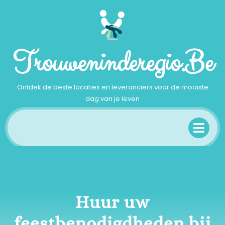
Ga
naar
inhoud
Trouweninderegio.be
Ontdek de beste locaties en leveranciers voor de mooiste
dag van je leven
Op
Me
Huur uw
feestbenodigdheden bij