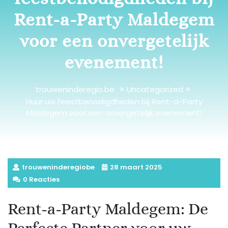
Rent-a-Party Maldegem
voor een onvergetelijk
evenement!
»
»
trouweninderegio.be
Uncategorized
Huur uw feestbenodigdheden bij Rent-a-Party
Maldegem voor een onvergetelijk evenement!
trouweninderegiobe
28 maart 2025
0 Reacties
Rent-a-Party Maldegem: De
Perfecte Partner voor uw