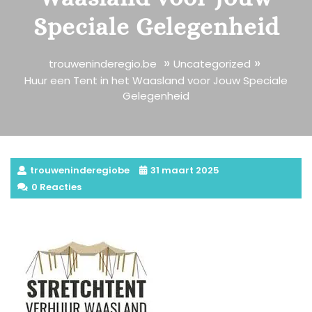
Speciale Gelegenheid
»
»
trouweninderegio.be
Uncategorized
Huur een Tent in het Waasland voor Jouw Speciale
Gelegenheid
trouweninderegiobe
31 maart 2025
0 Reacties