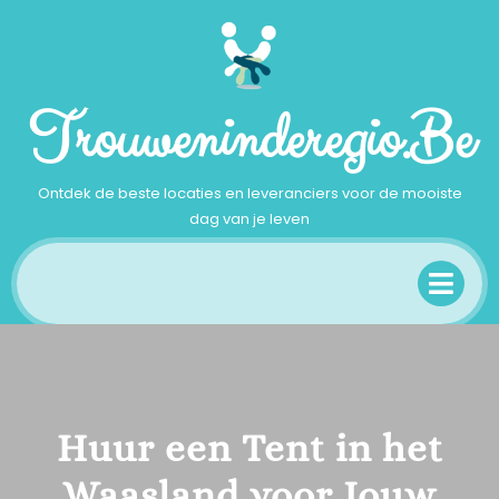
Ga
naar
inhoud
Trouweninderegio.be
Ontdek de beste locaties en leveranciers voor de mooiste
dag van je leven
Op
Me
Huur een Tent in het
Waasland voor Jouw