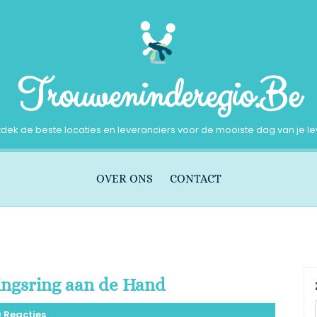
Trouweninderegio.be
dek de beste locaties en leveranciers voor de mooiste dag van je l
OVER ONS
CONTACT
ingsring aan de Hand
0 Reacties