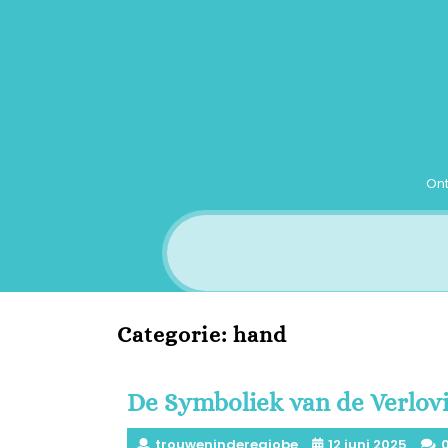
Ga
naar
inhoud
Ont
Categorie:
hand
De Symboliek van de Verlov
trouweninderegiobe
12 juni 2025