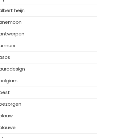
albert heijn
anemoon
antwerpen
armani
asos
aurodesign
belgium
best
bezorgen
blauw
blauwe