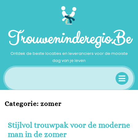
Ga
naar
inhoud
Trouweninderegio.be
Ontdek de beste locaties en leveranciers voor de mooiste
dag van je leven
Op
Me
Categorie:
zomer
Stijlvol trouwpak voor de moderne
man in de zomer