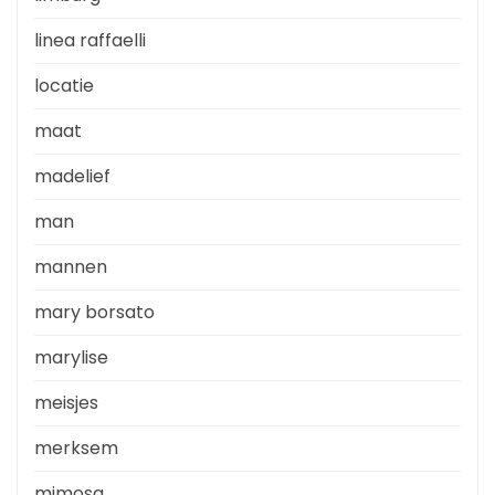
linea raffaelli
locatie
maat
madelief
man
mannen
mary borsato
marylise
meisjes
merksem
mimosa