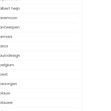
albert heijn
anemoon
antwerpen
armani
asos
aurodesign
belgium
best
bezorgen
blauw
blauwe