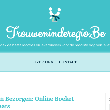
Trouweninderegio.be
dek de beste locaties en leveranciers voor de mooiste dag van je l
OVER ONS
CONTACT
n Bezorgen: Online Boeket
aats