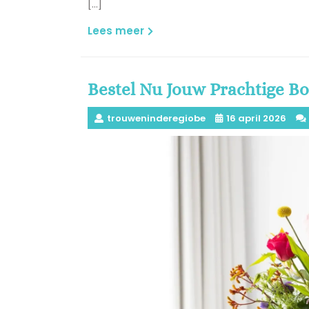
[…]
Lees
Lees meer
meer
Bestel Nu Jouw Prachtige B
trouweninderegiobe
16 april 2026