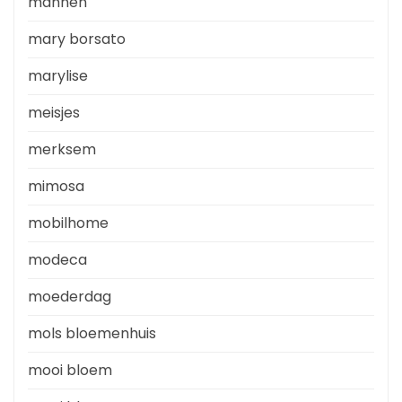
mannen
mary borsato
marylise
meisjes
merksem
mimosa
mobilhome
modeca
moederdag
mols bloemenhuis
mooi bloem