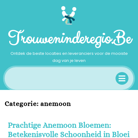
Ga
naar
inhoud
Trouweninderegio.be
Ontdek de beste locaties en leveranciers voor de mooiste
dag van je leven
Op
Me
Categorie:
anemoon
Prachtige Anemoon Bloemen:
Betekenisvolle Schoonheid in Bloei