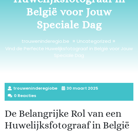
België voor Jouw
Speciale Dag
»
»
trouweninderegio.be
Uncategorized
Vind de Perfecte Huwelijksfotograaf in België voor Jouw
Speciale Dag
trouweninderegiobe
30 maart 2025
0 Reacties
De Belangrijke Rol van een
Huwelijksfotograaf in België