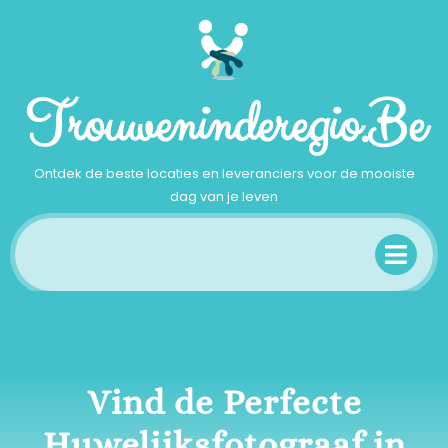
Ga
naar
inhoud
Trouweninderegio.be
Ontdek de beste locaties en leveranciers voor de mooiste
dag van je leven
Op
Me
Vind de Perfecte
Huwelijksfotograaf in