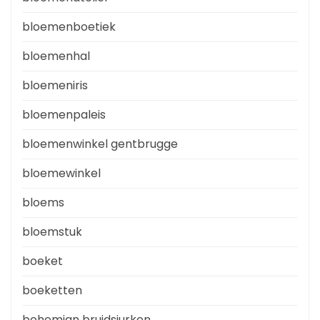
bloemenboetiek
bloemenhal
bloemeniris
bloemenpaleis
bloemenwinkel gentbrugge
bloemewinkel
bloems
bloemstuk
boeket
boeketten
bohemian bruidsjurken