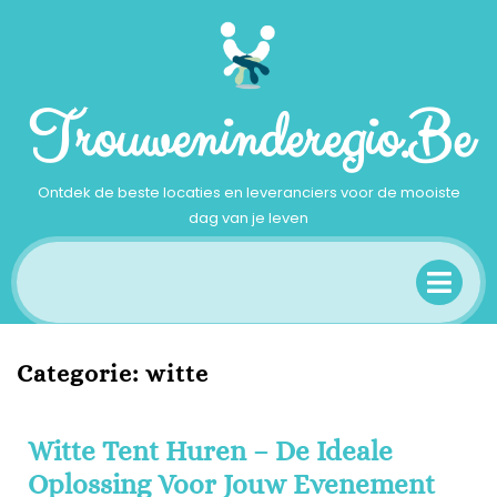
Ga
naar
inhoud
Trouweninderegio.be
Ontdek de beste locaties en leveranciers voor de mooiste
dag van je leven
Op
Me
Categorie:
witte
Witte Tent Huren – De Ideale
Oplossing Voor Jouw Evenement