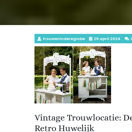
trouweninderegiobe
29 april 2024
Vintage Trouwlocatie: D
Retro Huwelijk