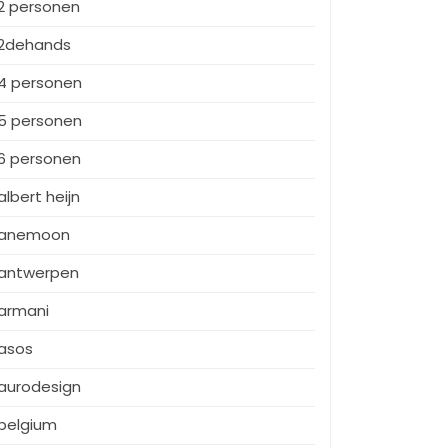
2 personen
2dehands
4 personen
5 personen
6 personen
albert heijn
anemoon
antwerpen
armani
asos
aurodesign
belgium