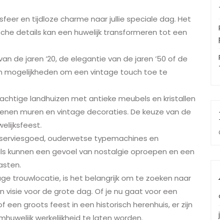
feer en tijdloze charme naar jullie speciale dag. Het
he details kan een huwelijk transformeren tot een
an de jaren ’20, de elegantie van de jaren ’50 of de
 van mogelijkheden om een vintage touch toe te
rachtige landhuizen met antieke meubels en kristallen
stenen muren en vintage decoraties. De keuze van de
elijksfeest.
o serviesgoed, ouderwetse typemachines en
ils kunnen een gevoel van nostalgie oproepen en een
asten.
ge trouwlocatie, is het belangrijk om te zoeken naar
l en visie voor de grote dag. Of je nu gaat voor een
 een groots feest in een historisch herenhuis, er zijn
mhuwelijk werkelijkheid te laten worden.