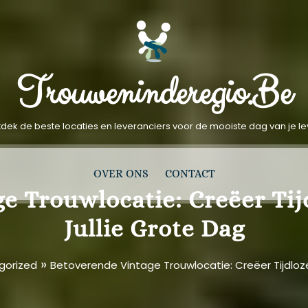
Trouweninderegio.be
dek de beste locaties en leveranciers voor de mooiste dag van je l
OVER ONS
CONTACT
e Trouwlocatie: Creëer Ti
Jullie Grote Dag
»
gorized
Betoverende Vintage Trouwlocatie: Creëer Tijdloz