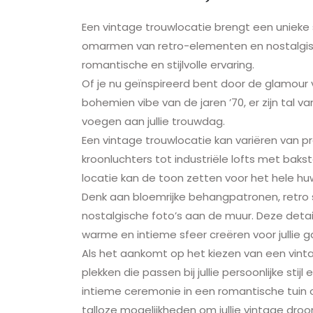
Een vintage trouwlocatie brengt een unieke s
omarmen van retro-elementen en nostalgisc
romantische en stijlvolle ervaring.
Of je nu geïnspireerd bent door de glamour v
bohemien vibe van de jaren ’70, er zijn tal
voegen aan jullie trouwdag.
Een vintage trouwlocatie kan variëren van p
kroonluchters tot industriële lofts met bak
locatie kan de toon zetten voor het hele huw
Denk aan bloemrijke behangpatronen, retr
nostalgische foto’s aan de muur. Deze deta
warme en intieme sfeer creëren voor jullie g
Als het aankomt op het kiezen van een vinta
plekken die passen bij jullie persoonlijke stij
intieme ceremonie in een romantische tuin of
talloze mogelijkheden om jullie vintage droo