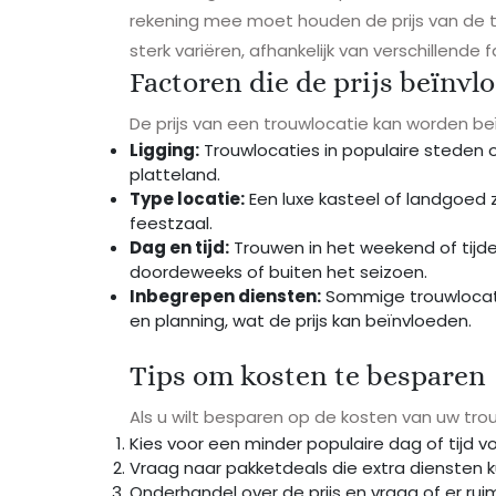
rekening mee moet houden de prijs van de t
sterk variëren, afhankelijk van verschillende 
Factoren die de prijs beïnvl
De prijs van een trouwlocatie kan worden be
Ligging:
Trouwlocaties in populaire steden o
platteland.
Type locatie:
Een luxe kasteel of landgoed z
feestzaal.
Dag en tijd:
Trouwen in het weekend of tijde
doordeweeks of buiten het seizoen.
Inbegrepen diensten:
Sommige trouwlocatie
en planning, wat de prijs kan beïnvloeden.
Tips om kosten te besparen
Als u wilt besparen op de kosten van uw tro
Kies voor een minder populaire dag of tijd vo
Vraag naar pakketdeals die extra diensten 
Onderhandel over de prijs en vraag of er ruimte 