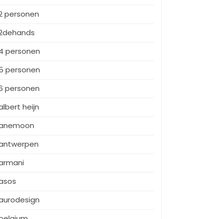
2 personen
2dehands
4 personen
5 personen
6 personen
albert heijn
anemoon
antwerpen
armani
asos
aurodesign
belgium