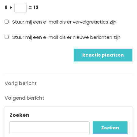
9
+
=
13
Stuur mij een e-mail als er vervolgreacties zijn.
Stuur mij een e-mail als er nieuwe berichten zijn.
Vorig
Berichtnavigatie
Vorig bericht
bericht
Volgend
Volgend bericht
bericht
Zoeken
Zoeken