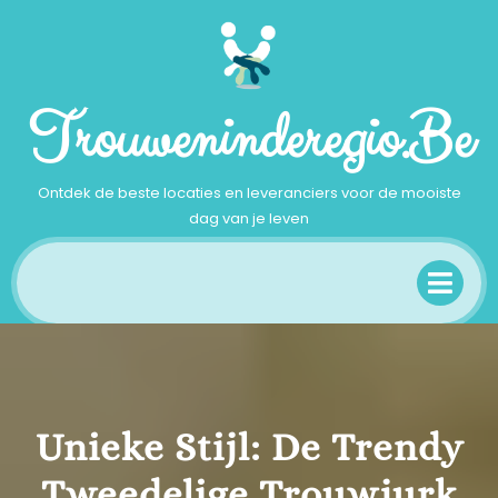
Ga
naar
inhoud
Trouweninderegio.be
Ontdek de beste locaties en leveranciers voor de mooiste
dag van je leven
Op
Me
Unieke Stijl: De Trendy
Tweedelige Trouwjurk