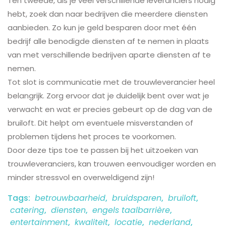
Ten tweede, als je veel verschillende leveranciers nodig
hebt, zoek dan naar bedrijven die meerdere diensten
aanbieden. Zo kun je geld besparen door met één
bedrijf alle benodigde diensten af te nemen in plaats
van met verschillende bedrijven aparte diensten af te
nemen.
Tot slot is communicatie met de trouwleverancier heel
belangrijk. Zorg ervoor dat je duidelijk bent over wat je
verwacht en wat er precies gebeurt op de dag van de
bruiloft. Dit helpt om eventuele misverstanden of
problemen tijdens het proces te voorkomen.
Door deze tips toe te passen bij het uitzoeken van
trouwleveranciers, kan trouwen eenvoudiger worden en
minder stressvol en overweldigend zijn!
Tags:
betrouwbaarheid
,
bruidsparen
,
bruiloft
,
catering
,
diensten
,
engels taalbarrière
,
entertainment
,
kwaliteit
,
locatie
,
nederland
,