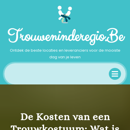
Ga
naar
inhoud
Trouweninderegio.be
Ontdek de beste locaties en leveranciers voor de mooiste
dag van je leven
Op
Me
De Kosten van een
Trouwkostuum: Wat is