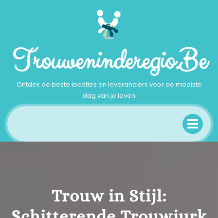
Ga
naar
inhoud
Trouweninderegio.be
Ontdek de beste locaties en leveranciers voor de mooiste
dag van je leven
Op
Me
Trouw in Stijl:
Schitterende Trouwjurk