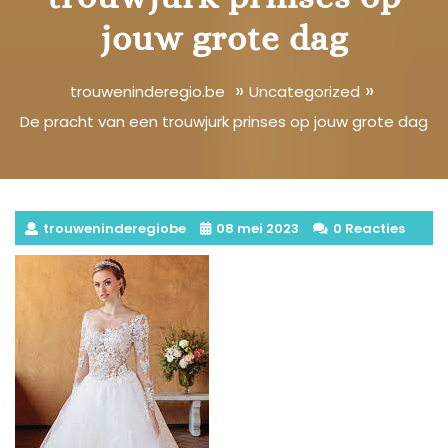
jouw grote dag
»
»
trouweninderegio.be
Uncategorized
De pracht van een trouwjurk prinses op jouw grote dag
trouweninderegiobe
08 mei 2023
0 Reacties