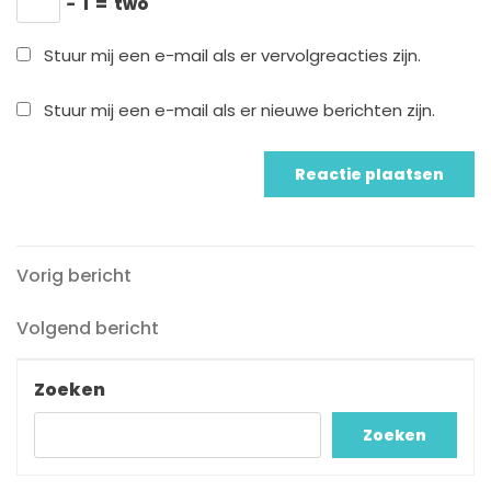
−
1
=
two
Stuur mij een e-mail als er vervolgreacties zijn.
Stuur mij een e-mail als er nieuwe berichten zijn.
Vorig
Berichtnavigatie
Vorig bericht
bericht
Volgend
Volgend bericht
bericht
Zoeken
Zoeken