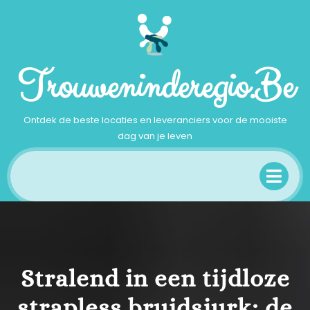
Ga
naar
inhoud
Trouweninderegio.be
Ontdek de beste locaties en leveranciers voor de mooiste
dag van je leven
Op
Me
Stralend in een tijdloze
strapless bruidsjurk: de