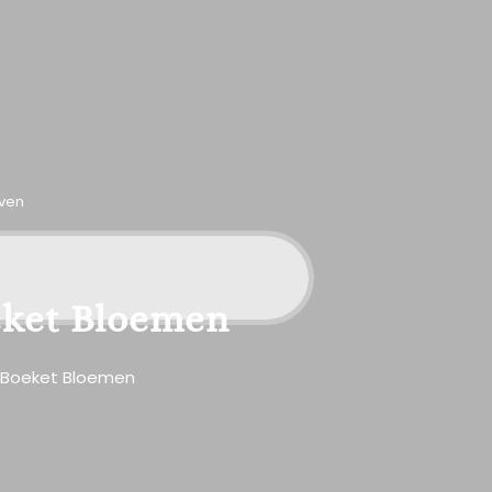
even
oeket Bloemen
ig Boeket Bloemen