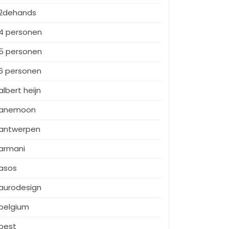
2dehands
4 personen
5 personen
6 personen
albert heijn
anemoon
antwerpen
armani
asos
aurodesign
belgium
best