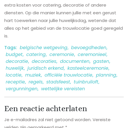
extra kosten voor catering, decoratie of andere
diensten. Op die manier kunnen jullie met een gerust
hart toewerken naar jullie huwelijksdag, wetende dat
alles op het gebied van de trouwlocatie goed geregeld
is.
Tags:
belgische wetgeving
,
bevoegdheden
,
budget
,
catering
,
ceremonie
,
ceremonieel
,
decoratie
,
decoraties
,
documenten
,
gasten
,
huwelijk
,
juridisch erkend
,
kasteelceremonie
,
locatie
,
muziek
,
officiële trouwlocatie
,
planning
,
receptie
,
regels
,
stadsfeest
,
tuinbruiloft
,
vergunningen
,
wettelijke vereisten
Een reactie achterlaten
Je e-mailadres zal niet getoond worden.
Vereiste
velden zijn gemarkeerd met
*