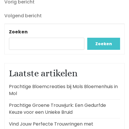
Vorig
Berichtnavigatie
Vorig bericht
bericht
Volgend
Volgend bericht
bericht
Zoeken
Zoeken
Laatste artikelen
Prachtige Bloemcreaties bij Mols Bloemenhuis in
Mol
Prachtige Groene Trouwjurk: Een Gedurfde
Keuze voor een Unieke Bruid
Vind Jouw Perfecte Trouwringen met