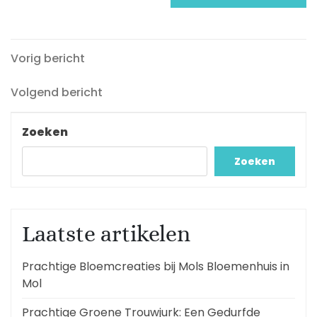
Vorig
Berichtnavigatie
Vorig bericht
bericht
Volgend
Volgend bericht
bericht
Zoeken
Zoeken
Laatste artikelen
Prachtige Bloemcreaties bij Mols Bloemenhuis in
Mol
Prachtige Groene Trouwjurk: Een Gedurfde