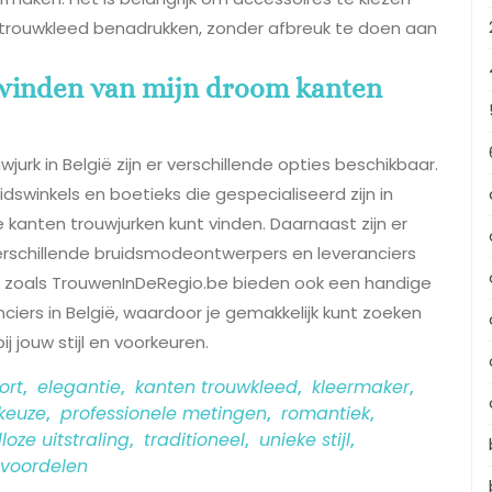
 trouwkleed benadrukken, zonder afbreuk te doen aan
t vinden van mijn droom kanten
urk in België zijn er verschillende opties beschikbaar.
swinkels en boetieks die gespecialiseerd zijn in
e kanten trouwjurken kunt vinden. Daarnaast zijn er
schillende bruidsmodeontwerpers en leveranciers
ms zoals TrouwenInDeRegio.be bieden ook een handige
ciers in België, waardoor je gemakkelijk kunt zoeken
j jouw stijl en voorkeuren.
ort
,
elegantie
,
kanten trouwkleed
,
kleermaker
,
keuze
,
professionele metingen
,
romantiek
,
dloze uitstraling
,
traditioneel
,
unieke stijl
,
voordelen