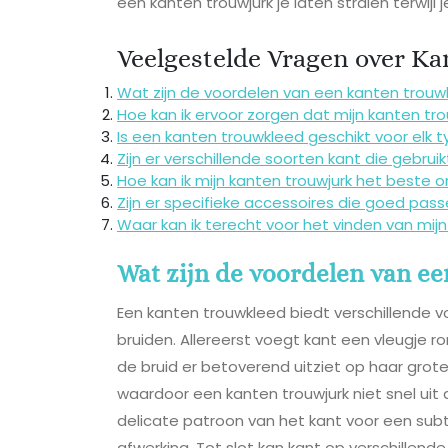
een kanten trouwjurk je laten stralen terwijl 
Veelgestelde Vragen over Ka
Wat zijn de voordelen van een kanten trouw
Hoe kan ik ervoor zorgen dat mijn kanten tr
Is een kanten trouwkleed geschikt voor elk 
Zijn er verschillende soorten kant die gebru
Hoe kan ik mijn kanten trouwjurk het beste 
Zijn er specifieke accessoires die goed pas
Waar kan ik terecht voor het vinden van mijn
Wat zijn de voordelen van e
Een kanten trouwkleed biedt verschillende 
bruiden. Allereerst voegt kant een vleugje 
de bruid er betoverend uitziet op haar grote
waardoor een kanten trouwjurk niet snel uit de
delicate patroon van het kant voor een subti
afwerking. Tot slot kan kant op verschillen