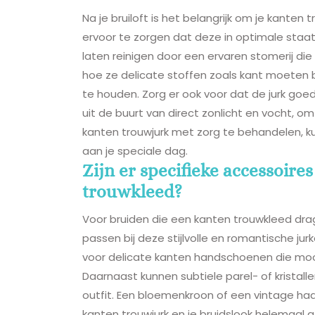
Na je bruiloft is het belangrijk om je kante
ervoor te zorgen dat deze in optimale staat b
laten reinigen door een ervaren stomerij die 
hoe ze delicate stoffen zoals kant moeten b
te houden. Zorg er ook voor dat de jurk g
uit de buurt van direct zonlicht en vocht, o
kanten trouwjurk met zorg te behandelen, ku
aan je speciale dag.
Zijn er specifieke accessoire
trouwkleed?
Voor bruiden die een kanten trouwkleed drage
passen bij deze stijlvolle en romantische ju
voor delicate kanten handschoenen die mooi 
Daarnaast kunnen subtiele parel- of kristal
outfit. Een bloemenkroon of een vintage haa
kanten trouwjurk en je bruidslook helemaal a