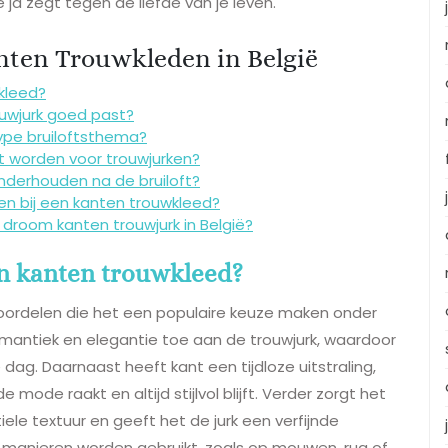
je ja zegt tegen de liefde van je leven.
nten Trouwkleden in België
kleed?
ouwjurk goed past?
type bruiloftsthema?
ikt worden voor trouwjurken?
onderhouden na de bruiloft?
sen bij een kanten trouwkleed?
 droom kanten trouwjurk in België?
en kanten trouwkleed?
voordelen die het een populaire keuze maken onder
romantiek en elegantie toe aan de trouwjurk, waardoor
 dag. Daarnaast heeft kant een tijdloze uitstraling,
 mode raakt en altijd stijlvol blijft. Verder zorgt het
ele textuur en geeft het de jurk een verfijnde
de manieren worden gebruikt, zoals op mouwen, rug of