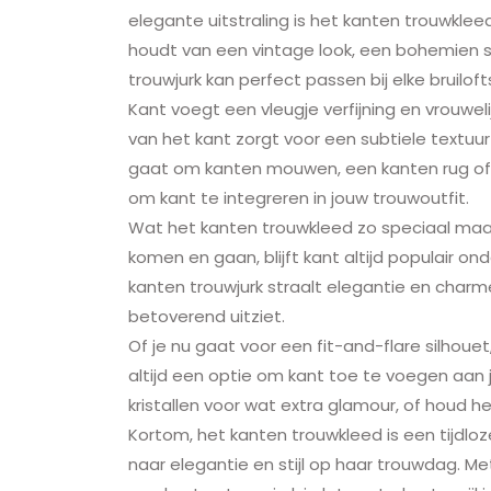
elegante uitstraling is het kanten trouwklee
houdt van een vintage look, een bohemien stij
trouwjurk kan perfect passen bij elke bruilo
Kant voegt een vleugje verfijning en vrouwel
van het kant zorgt voor een subtiele textuur
gaat om kanten mouwen, een kanten rug of zel
om kant te integreren in jouw trouwoutfit.
Wat het kanten trouwkleed zo speciaal maakt,
komen en gaan, blijft kant altijd populair o
kanten trouwjurk straalt elegantie en charme
betoverend uitziet.
Of je nu gaat voor een fit-and-flare silhouet,
altijd een optie om kant toe te voegen aan
kristallen voor wat extra glamour, of houd h
Kortom, het kanten trouwkleed is een tijdloze
naar elegantie en stijl op haar trouwdag. Met 