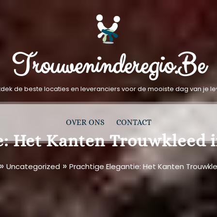
Trouweninderegio.be
dek de beste locaties en leveranciers voor de mooiste dag van je l
OVER ONS
CONTACT
e: Het Kanten Trouwkleed 
»
»
Uncategorized
Prachtige Elegantie: Het Kanten Trouwkle