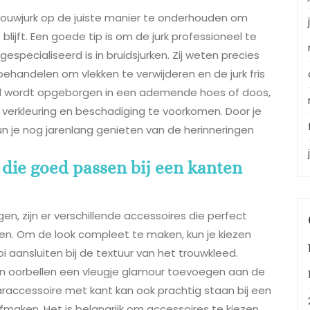
n trouwjurk op de juiste manier te onderhouden om
lijft. Een goede tip is om de jurk professioneel te
gespecialiseerd is in bruidsjurken. Zij weten precies
ehandelen om vlekken te verwijderen en de jurk fris
oed wordt opgeborgen in een ademende hoes of doos,
m verkleuring en beschadiging te voorkomen. Door je
n je nog jarenlang genieten van de herinneringen
s die goed passen bij een kanten
n, zijn er verschillende accessoires die perfect
rken. Om de look compleet te maken, kun je kiezen
aansluiten bij de textuur van het trouwkleed.
len oorbellen een vleugje glamour toevoegen aan de
raccessoire met kant kan ook prachtig staan bij een
fmaken. Het is belangrijk om accessoires te kiezen