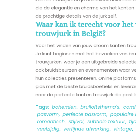
die de elegantie en charme van het kanten
de prachtige details van de jurk zelf.
Waar kan ik terecht voor he
trouwjurk in België?
Voor het vinden van jouw droom kanten trouwj
Je kunt beginnen met het bezoeken van bruid
trouwjurken, waar je een uitgebreide selecti
ook bruidsbeurzen en evenementen waar ver
hun collecties presenteren. Online platfor
gids met de beste bruidsboetieks en leveran
naar de perfecte kanten trouwjurk die past bi
Tags:
bohemien
,
bruiloftsthema's
,
comf
pasvorm
,
perfecte pasvorm
,
populaire 
romantisch
,
stijlvol
,
subtiele textuur
,
tij
veelzijdig
,
verfijnde afwerking
,
vintage
,