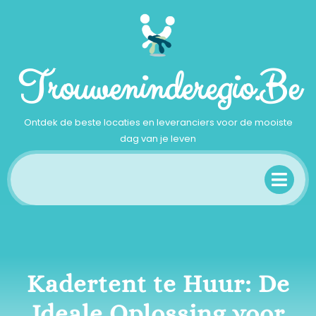
Ga
naar
inhoud
Trouweninderegio.be
Ontdek de beste locaties en leveranciers voor de mooiste
dag van je leven
Op
Me
Kadertent te Huur: De
Ideale Oplossing voor