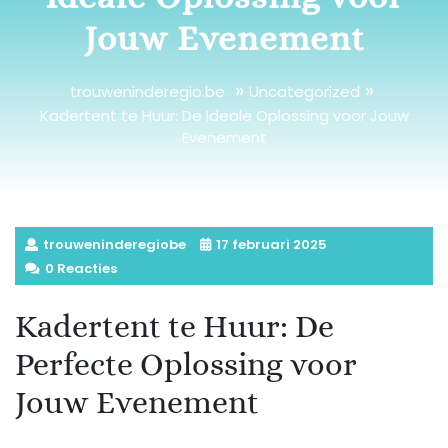
Jouw Evenement
»
»
trouweninderegio.be
Uncategorized
Kadertent te Huur: De Ideale Oplossing voor Jouw
Evenement
trouweninderegiobe
17 februari 2025
0 Reacties
Kadertent te Huur: De
Perfecte Oplossing voor
Jouw Evenement