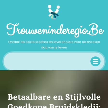
Ga
naar
inhoud
Trouweninderegio.be
Ontdek de beste locaties en leveranciers voor de mooiste
dag van je leven
Op
Me
Betaalbare en Stijlvolle
Goedkope Bruidskledij: