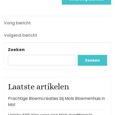
Vorig
Berichtnavigatie
Vorig bericht
bericht
Volgend
Volgend bericht
bericht
Zoeken
Zoeken
Laatste artikelen
Prachtige Bloemcreaties bij Mols Bloemenhuis in
Mol