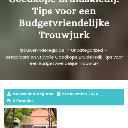
Tips voor een
Budgetvriendelijke
Trouwjurk
»
»
trouweninderegio.be
Uncategorized
Betaalbare en Stijlvolle Goedkope Bruidskledij: Tips voor
een Budgetvriendelijke Trouwjurk
trouweninderegiobe
22 november 2024
0 Reacties