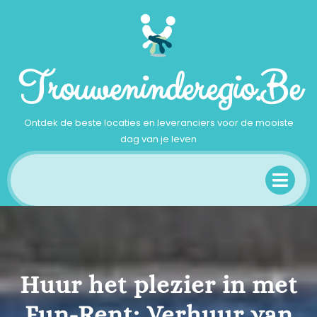
Ga
naar
inhoud
Trouweninderegio.be
Ontdek de beste locaties en leveranciers voor de mooiste
dag van je leven
Op
Me
Huur het plezier in met
Fun-Rent: Verhuur van