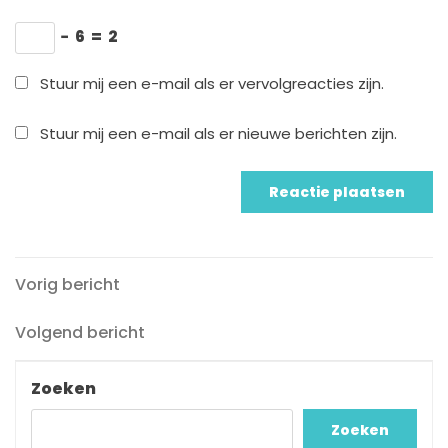
−
6
=
2
Stuur mij een e-mail als er vervolgreacties zijn.
Stuur mij een e-mail als er nieuwe berichten zijn.
Vorig
Berichtnavigatie
Vorig bericht
bericht
Volgend
Volgend bericht
bericht
Zoeken
Zoeken