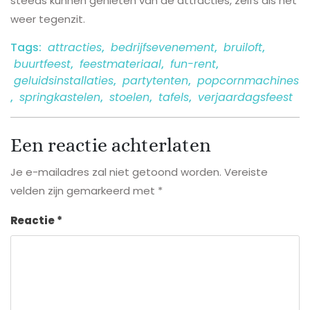
steeds kunnen genieten van de attracties, zelfs als het
weer tegenzit.
Tags:
attracties
,
bedrijfsevenement
,
bruiloft
,
buurtfeest
,
feestmateriaal
,
fun-rent
,
geluidsinstallaties
,
partytenten
,
popcornmachines
,
springkastelen
,
stoelen
,
tafels
,
verjaardagsfeest
Een reactie achterlaten
Je e-mailadres zal niet getoond worden.
Vereiste
velden zijn gemarkeerd met
*
Reactie
*