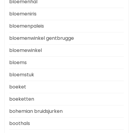
bloemenhal
bloemeniris
bloemenpaleis
bloemenwinkel gentbrugge
bloemewinkel
bloems
bloemstuk
boeket
boeketten
bohemian bruidsjurken
boothals