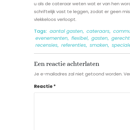
u als de cateraar weten wat er van hen word
schriftelijk vast te leggen, zodat er geen 
vlekkeloos verloopt.
Tags:
aantal gasten
,
cateraars
,
commu
evenementen
,
flexibel
,
gasten
,
gerech
recensies
,
referenties
,
smaken
,
special
Een reactie achterlaten
Je e-mailadres zal niet getoond worden.
Ve
Reactie
*