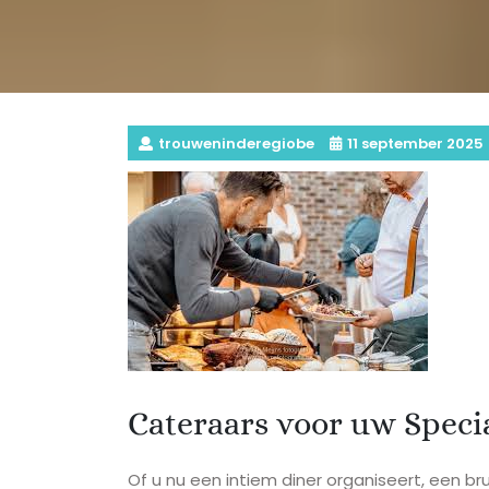
trouweninderegiobe
11 september 2025
Cateraars voor uw Speci
Of u nu een intiem diner organiseert, een bru