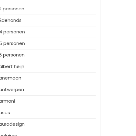
2 personen
2dehands
4 personen
5 personen
6 personen
albert heijn
anemoon
antwerpen
armani
asos
aurodesign
belgium