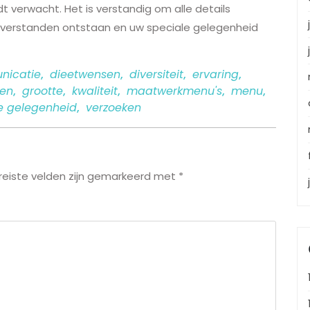
t verwacht. Het is verstandig om alle details
misverstanden ontstaan en uw speciale gelegenheid
nicatie
,
dieetwensen
,
diversiteit
,
ervaring
,
ten
,
grootte
,
kwaliteit
,
maatwerkmenu's
,
menu
,
e gelegenheid
,
verzoeken
reiste velden zijn gemarkeerd met
*