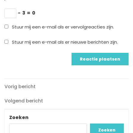
−
3
=
0
Stuur mij een e-mail als er vervolgreacties zijn.
Stuur mij een e-mail als er nieuwe berichten zijn.
Vorig
Berichtnavigatie
Vorig bericht
bericht
Volgend
Volgend bericht
bericht
Zoeken
Zoeken