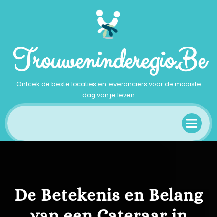
Ga
naar
inhoud
Trouweninderegio.be
Ontdek de beste locaties en leveranciers voor de mooiste
dag van je leven
Op
Me
De Betekenis en Belang
van een Cateraar in