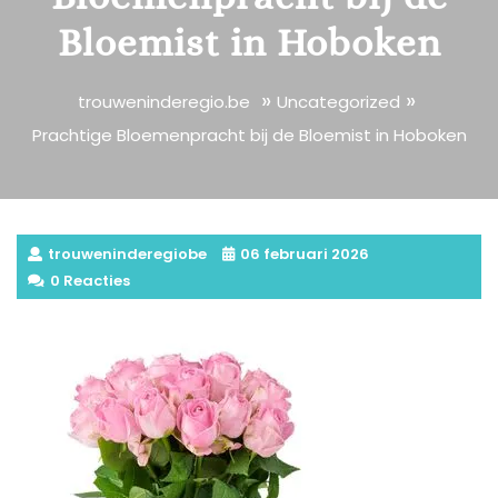
Bloemist in Hoboken
»
»
trouweninderegio.be
Uncategorized
Prachtige Bloemenpracht bij de Bloemist in Hoboken
trouweninderegiobe
06 februari 2026
0 Reacties