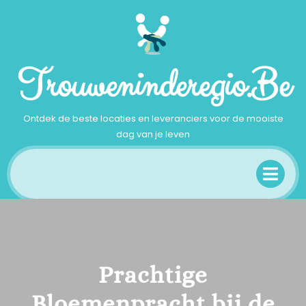
Ga
naar
inhoud
Trouweninderegio.be
Ontdek de beste locaties en leveranciers voor de mooiste
dag van je leven
Op
Me
Prachtige
Bloemenpracht bij de