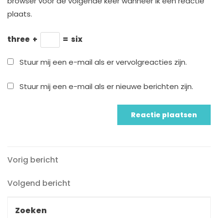
browser voor de volgende keer wanneer ik een reactie
plaats.
three
+
=
six
Stuur mij een e-mail als er vervolgreacties zijn.
Stuur mij een e-mail als er nieuwe berichten zijn.
Vorig
Berichtnavigatie
Vorig bericht
bericht
Volgend
Volgend bericht
bericht
Zoeken