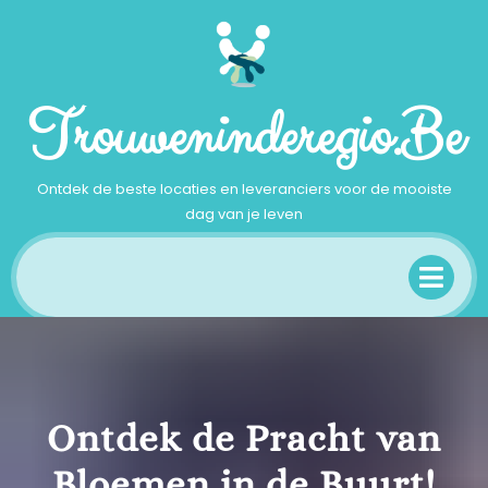
Ga
naar
inhoud
Trouweninderegio.be
Ontdek de beste locaties en leveranciers voor de mooiste
dag van je leven
Op
Me
Ontdek de Pracht van
Bloemen in de Buurt!