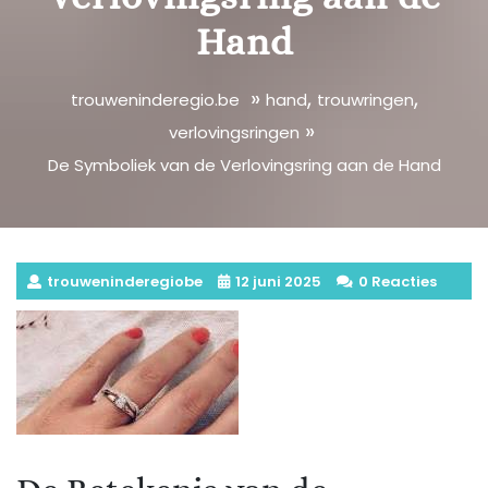
Hand
»
,
,
trouweninderegio.be
hand
trouwringen
»
verlovingsringen
De Symboliek van de Verlovingsring aan de Hand
trouweninderegiobe
12 juni 2025
0 Reacties