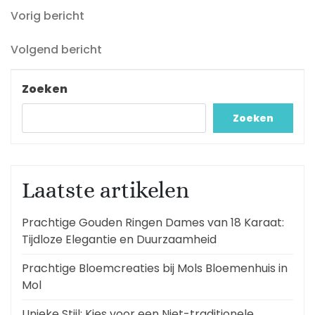
Vorig
Berichtnavigatie
Vorig bericht
bericht
Volgend
Volgend bericht
bericht
Zoeken
Zoeken
Laatste artikelen
Prachtige Gouden Ringen Dames van 18 Karaat:
Tijdloze Elegantie en Duurzaamheid
Prachtige Bloemcreaties bij Mols Bloemenhuis in
Mol
Unieke Stijl: Kies voor een Niet-traditionele