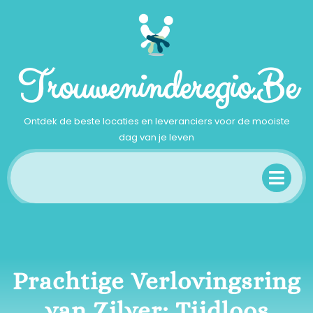
Ga
naar
inhoud
Trouweninderegio.be
Ontdek de beste locaties en leveranciers voor de mooiste
dag van je leven
Op
Me
Prachtige Verlovingsring
van Zilver: Tijdloos