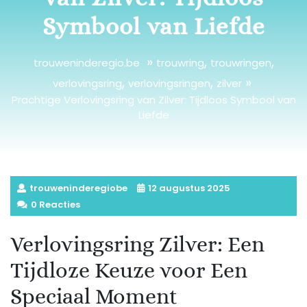
Symbool van Liefde
»
,
,
trouweninderegio.be
trouwring
trouwringen
,
,
»
verlovingsring
verlovingsringen
zilver
Prachtige Verlovingsring van Zilver: Tijdloos Symbool van
Liefde
trouweninderegiobe
12 augustus 2025
0 Reacties
Verlovingsring Zilver: Een
Tijdloze Keuze voor Een
Speciaal Moment