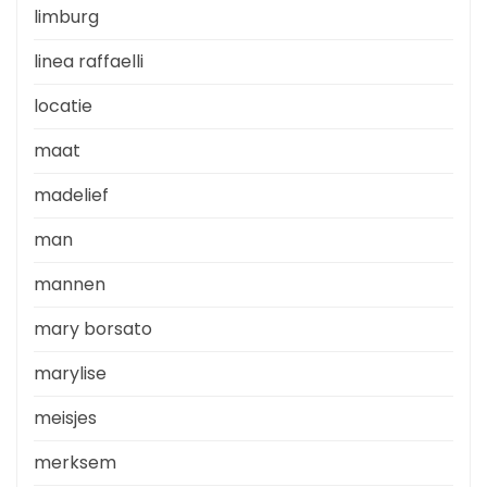
limburg
linea raffaelli
locatie
maat
madelief
man
mannen
mary borsato
marylise
meisjes
merksem