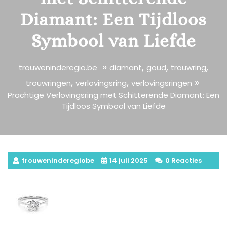
Diamant: Een Tijdloos
Symbool van Liefde
»
,
,
,
trouweninderegio.be
diamant
goud
trouwring
,
,
»
trouwringen
verlovingsring
verlovingsringen
Prachtige Verlovingsring met Schitterende Diamant: Een
Tijdloos Symbool van Liefde
trouweninderegiobe
14 juli 2025
0 Reacties