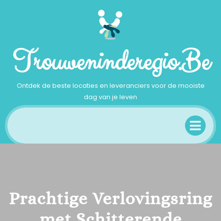
Ga
naar
inhoud
Trouweninderegio.be
Ontdek de beste locaties en leveranciers voor de mooiste
dag van je leven
Op
Me
Prachtige Verlovingsring
met Schitterende