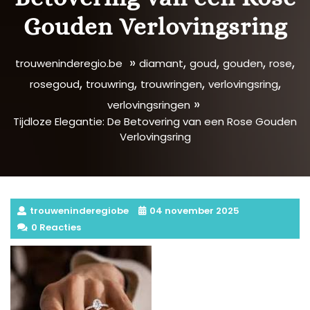
Gouden Verlovingsring
»
,
,
,
,
trouweninderegio.be
diamant
goud
gouden
rose
,
,
,
,
rosegoud
trouwring
trouwringen
verlovingsring
»
verlovingsringen
Tijdloze Elegantie: De Betovering van een Rose Gouden
Verlovingsring
trouweninderegiobe
04 november 2025
0 Reacties