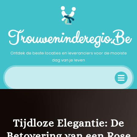
Ga
naar
inhoud
Trouweninderegio.be
Ontdek de beste locaties en leveranciers voor de mooiste
dag van je leven
Op
Me
Tijdloze Elegantie: De
Betovering van een Rose