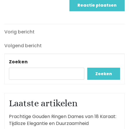
Vorig
Berichtnavigatie
Vorig bericht
bericht
Volgend
Volgend bericht
bericht
Zoeken
Zoeken
Laatste artikelen
Prachtige Gouden Ringen Dames van 18 Karaat:
Tijdloze Elegantie en Duurzaamheid