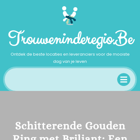
Ga
naar
inhoud
Trouweninderegio.be
Ontdek de beste locaties en leveranciers voor de mooiste
dag van je leven
Op
Me
Schitterende Gouden
Ring met Briljant: Een