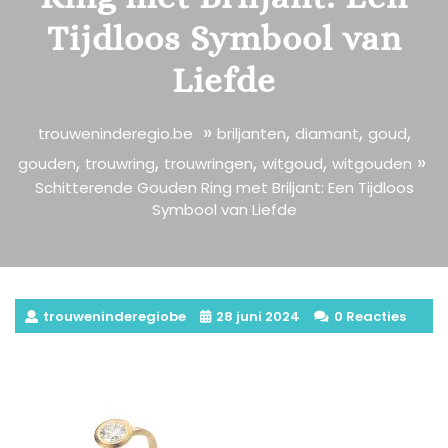
Tijdloos Symbool van
Liefde
»
,
,
,
trouweninderegio.be
briljanten
diamant
goud
,
,
,
,
»
gouden
trouwring
trouwringen
witgoud
witgouden
Schitterende Gouden Ring met Briljant: Een Tijdloos
Symbool van Liefde
trouweninderegiobe
28 juni 2024
0 Reacties