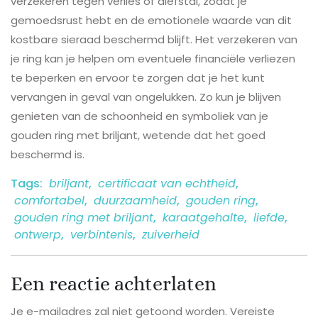
verzekeren tegen verlies of diefstal, zodat je
gemoedsrust hebt en de emotionele waarde van dit
kostbare sieraad beschermd blijft. Het verzekeren van
je ring kan je helpen om eventuele financiële verliezen
te beperken en ervoor te zorgen dat je het kunt
vervangen in geval van ongelukken. Zo kun je blijven
genieten van de schoonheid en symboliek van je
gouden ring met briljant, wetende dat het goed
beschermd is.
Tags:
briljant
,
certificaat van echtheid
,
comfortabel
,
duurzaamheid
,
gouden ring
,
gouden ring met briljant
,
karaatgehalte
,
liefde
,
ontwerp
,
verbintenis
,
zuiverheid
Een reactie achterlaten
Je e-mailadres zal niet getoond worden.
Vereiste