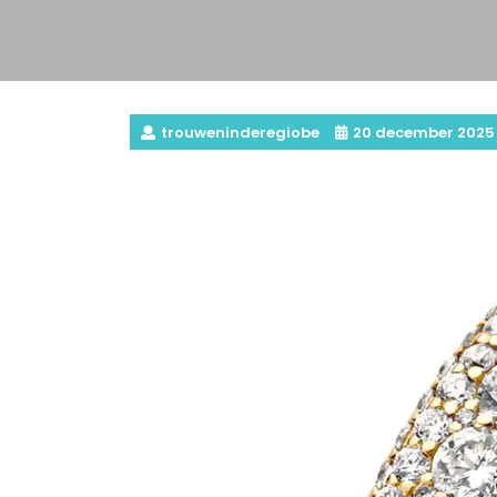
trouweninderegiobe
20 december 2025