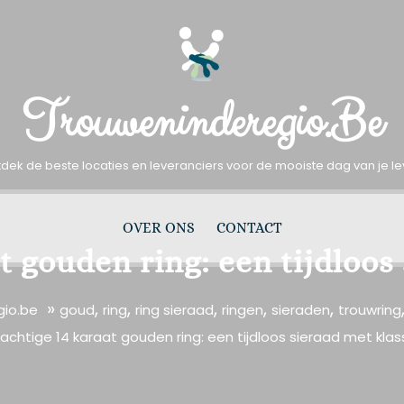
Trouweninderegio.be
dek de beste locaties en leveranciers voor de mooiste dag van je l
OVER ONS
CONTACT
t gouden ring: een tijdloos
»
,
,
,
,
,
gio.be
goud
ring
ring sieraad
ringen
sieraden
trouwring
rachtige 14 karaat gouden ring: een tijdloos sieraad met klas