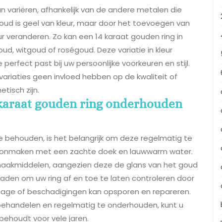
an variëren, afhankelijk van de andere metalen die
ud is geel van kleur, maar door het toevoegen van
eur veranderen. Zo kan een 14 karaat gouden ring in
ud, witgoud of roségoud. Deze variatie in kleur
perfect past bij uw persoonlijke voorkeuren en stijl.
variaties geen invloed hebben op de kwaliteit of
tisch zijn.
4 karaat gouden ring onderhouden
e behouden, is het belangrijk om deze regelmatig te
hoonmaken met een zachte doek en lauwwarm water.
maakmiddelen, aangezien deze de glans van het goud
aden om uw ring af en toe te laten controleren door
lijtage of beschadigingen kan opsporen en repareren.
behandelen en regelmatig te onderhouden, kunt u
behoudt voor vele jaren.