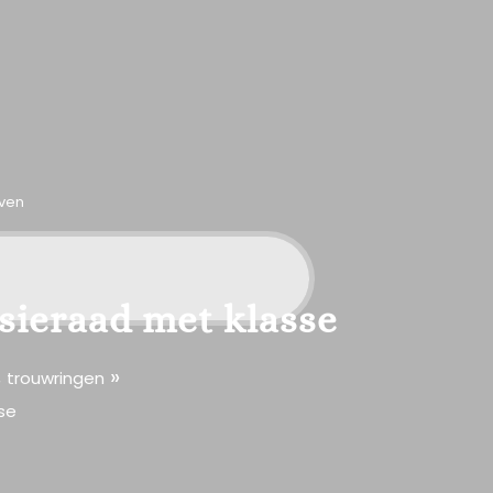
even
 sieraad met klasse
,
»
trouwringen
se