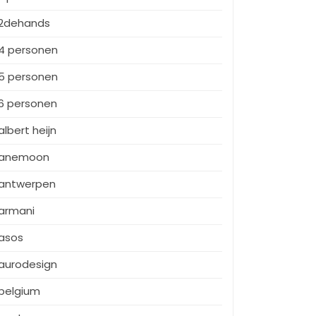
2dehands
4 personen
5 personen
6 personen
albert heijn
anemoon
antwerpen
armani
asos
aurodesign
belgium