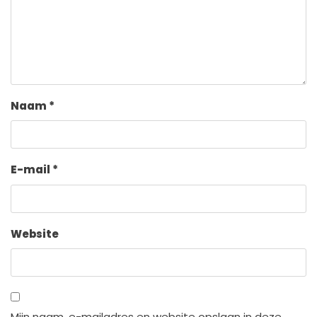
Naam
*
E-mail
*
Website
Mijn naam, e-mailadres en website opslaan in deze