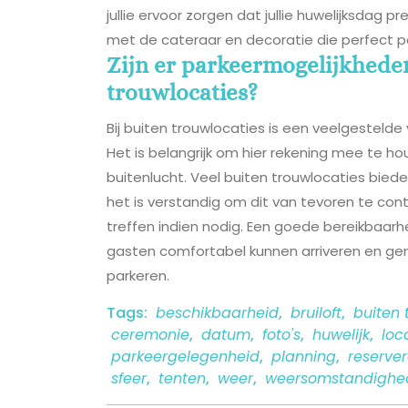
jullie ervoor zorgen dat jullie huwelijksdag p
met de cateraar en decoratie die perfect passen
Zijn er parkeermogelijkheden
trouwlocaties?
Bij buiten trouwlocaties is een veelgestelde
Het is belangrijk om hier rekening mee te houd
buitenlucht. Veel buiten trouwlocaties bie
het is verstandig om dit van tevoren te con
treffen indien nodig. Een goede bereikbaarhe
gasten comfortabel kunnen arriveren en ge
parkeren.
Tags:
beschikbaarheid
,
bruiloft
,
buiten 
ceremonie
,
datum
,
foto's
,
huwelijk
,
loc
parkeergelegenheid
,
planning
,
reserve
sfeer
,
tenten
,
weer
,
weersomstandighe