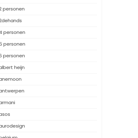
2 personen
2dehands
4 personen
5 personen
6 personen
albert heijn
anemoon
antwerpen
armani
asos
aurodesign
belgium