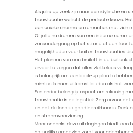
Als jullie op zoek zijn naar een idyllische en s
trouwlocatie wellicht de perfecte keuze. Het
een unieke charme en romantiek met zich mee 
Of jullie nu dromen van een intieme ceremoni
zonsondergang op het strand of een feestelijk
mogelijkheden voor buiten trouwlocaties die p
Het plannen van een bruiloft in de buitenlu
ervoor te zorgen dat alles vlekkeloos verloo
is belangrijk om een back-up plan te hebben
ruimtes kunnen uitkomst bieden als het weer
Een ander belangrijk aspect om rekening me
trouwlocatie is de logistiek. Zorg ervoor dat
en dat de locatie goed bereikbaar is. Denk 
en stroomvoorziening.
Maar ondanks deze uitdagingen biedt een bu
natuurlijke omgeving zorgt voor adembenem