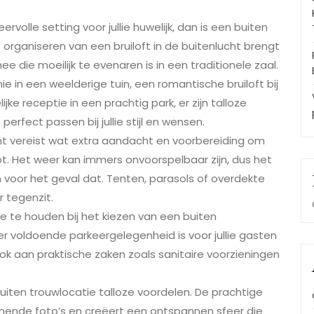
feervolle setting voor jullie huwelijk, dan is een buiten
 organiseren van een bruiloft in de buitenlucht brengt
die moeilijk te evenaren is in een traditionele zaal.
e in een weelderige tuin, een romantische bruiloft bij
e receptie in een prachtig park, er zijn talloze
erfect passen bij jullie stijl en wensen.
cht vereist wat extra aandacht en voorbereiding om
pt. Het weer kan immers onvoorspelbaar zijn, dus het
 voor het geval dat. Tenten, parasols of overdekte
 tegenzit.
e te houden bij het kiezen van een buiten
 er voldoende parkeergelegenheid is voor jullie gasten
ook aan praktische zaken zoals sanitaire voorzieningen
iten trouwlocatie talloze voordelen. De prachtige
ende foto’s en creëert een ontspannen sfeer die