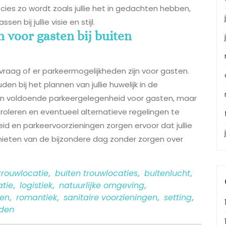
recies zo wordt zoals jullie het in gedachten hebben,
 bij jullie visie en stijl.
 voor gasten bij buiten
 vraag of er parkeermogelijkheden zijn voor gasten.
en bij het plannen van jullie huwelijk in de
den voldoende parkeergelegenheid voor gasten, maar
troleren en eventueel alternatieve regelingen te
id en parkeervoorzieningen zorgen ervoor dat jullie
nieten van de bijzondere dag zonder zorgen over
trouwlocatie
,
buiten trouwlocaties
,
buitenlucht
,
atie
,
logistiek
,
natuurlijke omgeving
,
ren
,
romantiek
,
sanitaire voorzieningen
,
setting
,
den