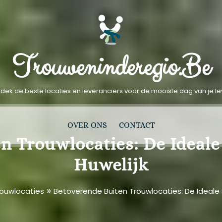
Trouweninderegio.be
dek de beste locaties en leveranciers voor de mooiste dag van je l
OVER ONS
CONTACT
 Trouwlocaties: De Ideale 
Huwelijk
»
rouwlocaties
Betoverende Buiten Trouwlocaties: De Ideale S