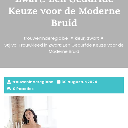
Keuze voor de Moderne
Bruid
»
,
»
trouweninderegio.be
kleur
zwart
Stijlvol Trouwkleed in Zwart: Een Gedurfde Keuze voor de
Moderne Bruid
trouweninderegiobe
30 augustus 2024
0 Reacties