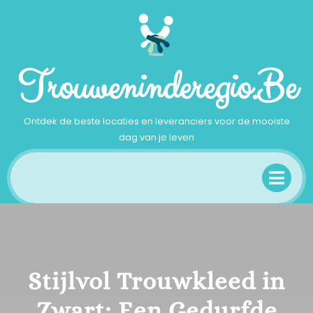
Ga
naar
inhoud
Trouweninderegio.be
Ontdek de beste locaties en leveranciers voor de mooiste
dag van je leven
Op
Me
Stijlvol Trouwkleed in
Zwart: Een Gedurfde