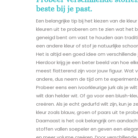
beste bij je past.
Een belangrijke tip bij het kiezen van de kleu
kleuren uit te proberen om te zien wat het bes
geneigd bent om vast te houden aan traditio
een andere kleur of stof je natuurlijke scho
Het is altijd een goed idee om verschillende 
Hierdoor krijg je een beter beeld van hoe elk
meest flatterend zijn voor jouw figuur. Wat v
andere, dus neem de tijd om te experiment
Probeer eens een ivoorkleurige jurk als je wi
wilt dan helder wit. Of ga voor een blush-kleu
creëren. Als je echt gedurfd wilt zijn, kun j
kleur zoals blauw, groen of paars uit te prob
Daarnaast is het ook belangrijk om aandach
stoffen vallen soepeler en geven een elegant
en meer volume creëren. Door verschillende 