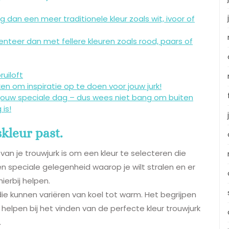
g dan een meer traditionele kleur zoals wit, ivoor of
menteer dan met fellere kleuren zoals rood, paars of
uiloft
ken om inspiratie op te doen voor jouw jurk!
op jouw speciale dag – dus wees niet bang om buiten
is!
skleur past.
r van je trouwjurk is om een kleur te selecteren die
en speciale gelegenheid waarop je wilt stralen en er
hierbij helpen.
ie kunnen variëren van koel tot warm. Het begrijpen
 helpen bij het vinden van de perfecte kleur trouwjurk
.