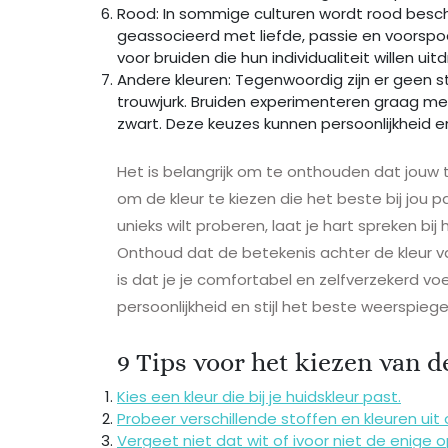
Rood: In sommige culturen wordt rood besch
geassocieerd met liefde, passie en voorspoe
voor bruiden die hun individualiteit willen uit
Andere kleuren: Tegenwoordig zijn er geen st
trouwjurk. Bruiden experimenteren graag met
zwart. Deze keuzes kunnen persoonlijkheid en
Het is belangrijk om te onthouden dat jouw 
om de kleur te kiezen die het beste bij jou pa
unieks wilt proberen, laat je hart spreken bij 
Onthoud dat de betekenis achter de kleur van
is dat je je comfortabel en zelfverzekerd voel
persoonlijkheid en stijl het beste weerspieg
9 Tips voor het kiezen van d
Kies een kleur die bij je huidskleur past.
Probeer verschillende stoffen en kleuren uit 
Vergeet niet dat wit of ivoor niet de enige o