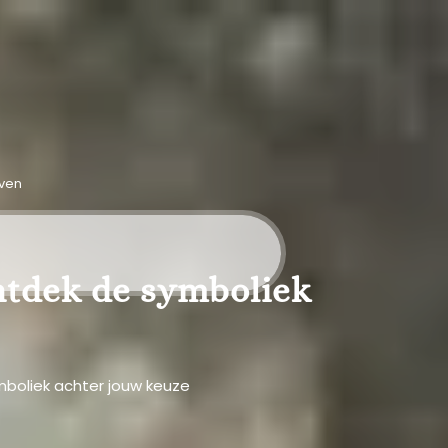
even
ntdek de symboliek
ymboliek achter jouw keuze