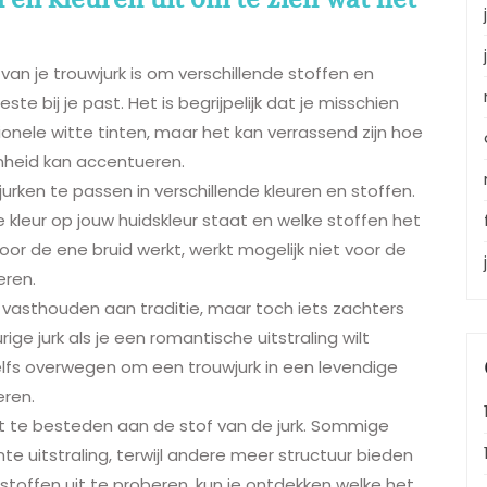
r van je trouwjurk is om verschillende stoffen en
te bij je past. Het is begrijpelijk dat je misschien
nele witte tinten, maar het kan verrassend zijn hoe
onheid kan accentueren.
jurken te passen in verschillende kleuren en stoffen.
e kleur op jouw huidskleur staat en welke stoffen het
oor de ene bruid werkt, werkt mogelijk niet voor de
eren.
lt vasthouden aan traditie, maar toch iets zachters
rige jurk als je een romantische uitstraling wilt
e zelfs overwegen om een trouwjurk in een levendige
eren.
t te besteden aan de stof van de jurk. Sommige
e uitstraling, terwijl andere meer structuur bieden
stoffen uit te proberen, kun je ontdekken welke het