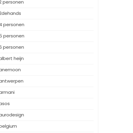
2 personen
2dehands
4 personen
5 personen
6 personen
albert heijn
anemoon
antwerpen
armani
asos
aurodesign
belgium