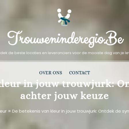
Trouweninderegio.be
dek de beste locaties en leveranciers voor de mooiste dag van je l
OVER ONS
CONTACT
kleur in jouw trouwjurk: O
achter jouw keuze
»
leur
De betekenis van kleur in jouw trouwjurk: Ontdek de s