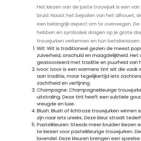
Het kiezen van de juiste trouwjurk is een v
bruid. Naast het bepalen van het silhouet, de 
een belangrijk aspect om te overwegen. De kl
hebben en symboliek dragen op je grote dag. 
trouwjurken verkennen en hun betekenissen
Wit: Wit is traditioneel gezien de meest pop
zuiverheid, onschuld en maagdelijkheid. Het
geassocieerd met traditie en puurheid van h
Ivoor: Ivoor is een warmere tint wit die vaa
aan traditie, maar tegelijkertijd iets zachter
zachtheid en verfijning.
Champagne: Champagnekleurige trouwjurken
uitstraling. Deze tint heeft een subtiele go
vreugde en luxe.
Blush: Blush of lichtroze trouwjurken winnen 
zijn naar iets unieks. Deze kleur straalt teder
Pastelkleuren: Steeds meer bruiden kiezen er
te kiezen voor pastelkleurige trouwjurken. D
lavendel. Deze kleuren brengen een speelse 