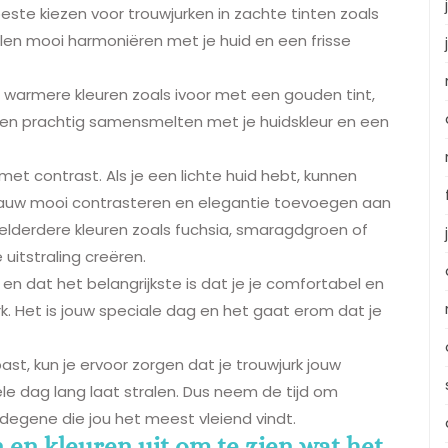
beste kiezen voor trouwjurken in zachte tinten zoals
zullen mooi harmoniëren met je huid en een frisse
warmere kleuren zoals ivoor met een gouden tint,
llen prachtig samensmelten met je huidskleur en een
met contrast. Als je een lichte huid hebt, kunnen
blauw mooi contrasteren en elegantie toevoegen aan
helderdere kleuren zoals fuchsia, smaragdgroen of
uitstraling creëren.
n en dat het belangrijkste is dat je je comfortabel en
urk. Het is jouw speciale dag en het gaat erom dat je
 past, kun je ervoor zorgen dat je trouwjurk jouw
le dag lang laat stralen. Dus neem de tijd om
s degene die jou het meest vleiend vindt.
 en kleuren uit om te zien wat het