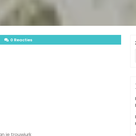
0 Reacties
n je trouwjurk