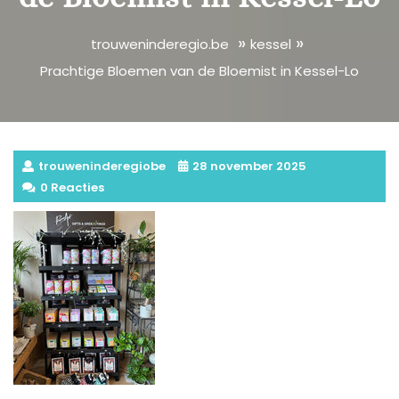
»
»
trouweninderegio.be
kessel
Prachtige Bloemen van de Bloemist in Kessel-Lo
trouweninderegiobe
28 november 2025
0 Reacties