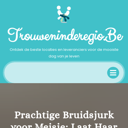
Ga
naar
inhoud
Trouweninderegio.be
Ontdek de beste locaties en leveranciers voor de mooiste
dag van je leven
Op
Me
Prachtige Bruidsjurk
voor Meisje: Laat Haar