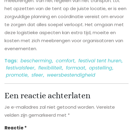
meebrengen. Van het regelen van het transport tot
het opzetten van de tent op de juiste locatie, er is een
zorgvuldige planning en coördinatie vereist om ervoor
te zorgen dat alles soepel verloopt. Het omgaan met
deze logistieke aspecten kan extra tijd, moeite en
kosten met zich meebrengen voor organisatoren van
evenementen.
Tags:
bescherming
,
comfort
,
festival tent huren
,
festivalsfeer
,
flexibiliteit
,
formaat
,
opstelling
,
promotie
,
sfeer
,
weersbestendigheid
Een reactie achterlaten
Je e-mailadres zal niet getoond worden.
Vereiste
velden zijn gemarkeerd met
*
Reactie
*