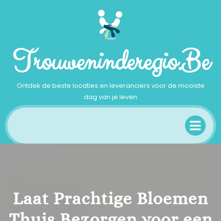
Ga
naar
inhoud
Trouweninderegio.be
Ontdek de beste locaties en leveranciers voor de mooiste
dag van je leven
Op
Me
Laat Prachtige Bloemen
Thuis Bezorgen voor een