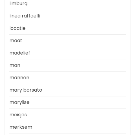
limburg
linea raffaelli
locatie
maat
madelief
man
mannen
mary borsato
marylise
meisjes
merksem