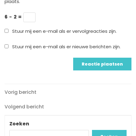
plaats.
6
−
2
=
Stuur mij een e-mail als er vervolgreacties zijn.
Stuur mij een e-mail als er nieuwe berichten zijn.
Vorig
Berichtnavigatie
Vorig bericht
bericht
Volgend
Volgend bericht
bericht
Zoeken