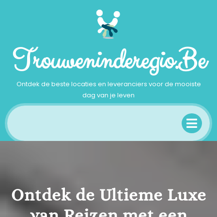
Ga
naar
inhoud
Trouweninderegio.be
Ontdek de beste locaties en leveranciers voor de mooiste
dag van je leven
Op
Me
Ontdek de Ultieme Luxe
van Reizen met een