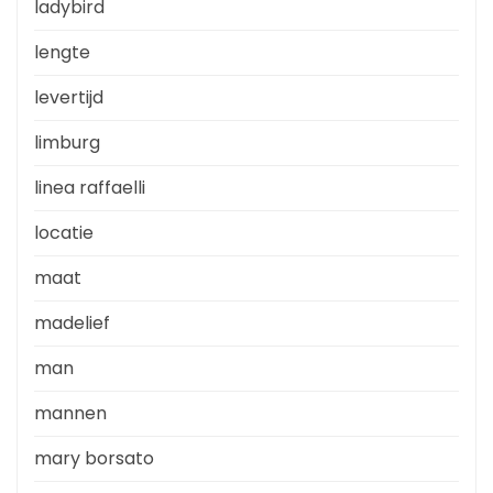
ladybird
lengte
levertijd
limburg
linea raffaelli
locatie
maat
madelief
man
mannen
mary borsato