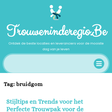
Ga
naar
inhoud
Trouweninderegio.be
Ontdek de beste locaties en leveranciers voor de mooiste
dag van je leven
Op
Me
Tag:
bruidgom
Stijltips en Trends voor het
Perfecte Trouwpak voor de