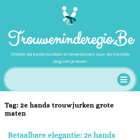
Ga
naar
inhoud
Trouweninderegio.be
Ontdek de beste locaties en leveranciers voor de mooiste
dag van je leven
Op
Me
Tag:
2e hands trouwjurken grote
maten
Betaalbare elegantie: 2e hands