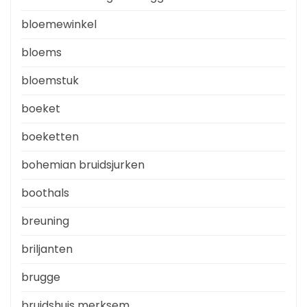
bloemewinkel
bloems
bloemstuk
boeket
boeketten
bohemian bruidsjurken
boothals
breuning
briljanten
brugge
bruidshuis merksem