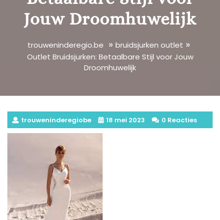
Jouw Droomhuwelijk
»
»
trouweninderegio.be
bruidsjurken outlet
Outlet Bruidsjurken: Betaalbare Stijl voor Jouw
Droomhuwelijk
trouweninderegiobe
18 mei 2023
0 Reacties