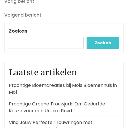
Vorig
Berichtnavigatie
Vorig bericht
bericht
Volgend
Volgend bericht
bericht
Zoeken
Zoeken
Laatste artikelen
Prachtige Bloemcreaties bij Mols Bloemenhuis in
Mol
Prachtige Groene Trouwjurk: Een Gedurfde
Keuze voor een Unieke Bruid
Vind Jouw Perfecte Trouwringen met