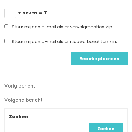
+
seven
=
11
Stuur mij een e-mail als er vervolgreacties zijn.
Stuur mij een e-mail als er nieuwe berichten zijn.
Vorig
Berichtnavigatie
Vorig bericht
bericht
Volgend
Volgend bericht
bericht
Zoeken
Zoeken