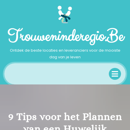
Ga
naar
inhoud
Trouweninderegio.be
Ontdek de beste locaties en leveranciers voor de mooiste
dag van je leven
Op
Me
9 Tips voor het Plannen
van een Huwelijk